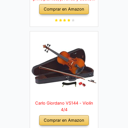
violín macizo con arco, colofonia,
Comprar en Amazon
cuerdas de repuesto, soporte
para hombro, maletín, abeto
natural
Carlo Giordano VS144 - Violín
4/4
Comprar en Amazon