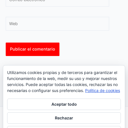
electrónico*
Web
This site uses Akismet to reduce spam.
Learn how your
Utilizamos cookies propias y de terceros para garantizar el
comment data is processed.
funcionamiento de la web, medir su uso y mejorar nuestros
servicios. Puede aceptar todas las cookies, rechazar las no
necesarias o configurar sus preferencias.
Política de cookies
Aceptar todo
Inicio
|
Política Cookies
|
Política Privacidad
|
Contacto
Rechazar
© 2023 |
ComoTocarViolin.Com