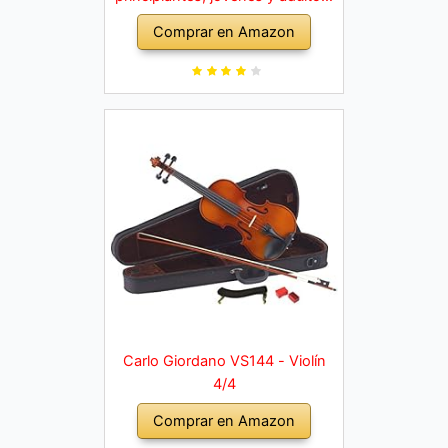
violín macizo con arco, colofonia,
Comprar en Amazon
cuerdas de repuesto, soporte
para hombro, maletín, abeto
natural
Carlo Giordano VS144 - Violín
4/4
Comprar en Amazon