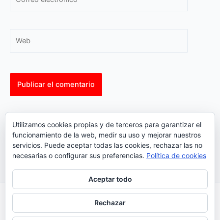
electrónico*
Web
This site uses Akismet to reduce spam.
Learn how your
Utilizamos cookies propias y de terceros para garantizar el
comment data is processed.
funcionamiento de la web, medir su uso y mejorar nuestros
servicios. Puede aceptar todas las cookies, rechazar las no
necesarias o configurar sus preferencias.
Política de cookies
Aceptar todo
Inicio
|
Política Cookies
|
Política Privacidad
|
Contacto
Rechazar
© 2023 |
ComoTocarViolin.Com