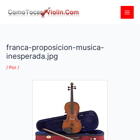
Ir
al
contenido
franca-proposicion-musica-
inesperada.jpg
/ Por
/