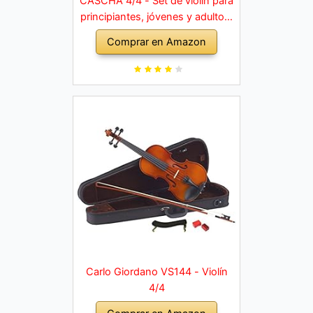
CASCHA 4/4 - Set de violín para
principiantes, jóvenes y adultos,
violín macizo con arco, colofonia,
Comprar en Amazon
cuerdas de repuesto, soporte
para hombro, maletín, abeto
natural
Carlo Giordano VS144 - Violín
4/4