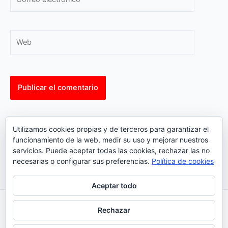
electrónico*
Web
This site uses Akismet to reduce spam.
Learn how your
Utilizamos cookies propias y de terceros para garantizar el
comment data is processed.
funcionamiento de la web, medir su uso y mejorar nuestros
servicios. Puede aceptar todas las cookies, rechazar las no
necesarias o configurar sus preferencias.
Política de cookies
Aceptar todo
Inicio
|
Política Cookies
|
Política Privacidad
|
Contacto
Rechazar
© 2023 |
ComoTocarViolin.Com