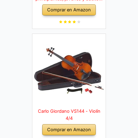
violín macizo con arco, colofonia,
Comprar en Amazon
cuerdas de repuesto, soporte
para hombro, maletín, abeto
natural
Carlo Giordano VS144 - Violín
4/4
Comprar en Amazon