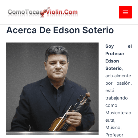
Ir
al
contenido
Acerca De Edson Soterio
Soy el
Profesor
Edson
Soterio
,
actualmente
por pasión,
está
trabajando
como
Musicoterap
euta,
Músico,
Profesor