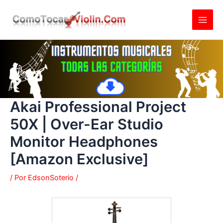
Ir
al
contenido
Akai Professional Project
50X | Over-Ear Studio
Monitor Headphones
[Amazon Exclusive]
/ Por
EdsonSoterio
/