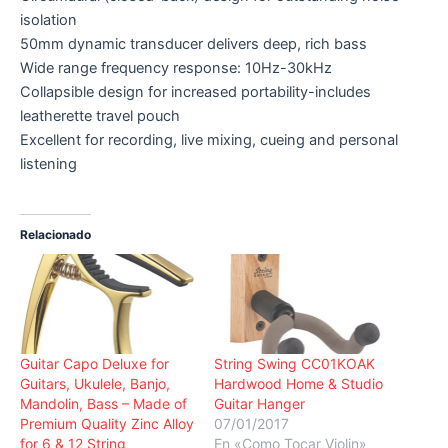
isolation
50mm dynamic transducer delivers deep, rich bass
Wide range frequency response: 10Hz-30kHz
Collapsible design for increased portability-includes
leatherette travel pouch
Excellent for recording, live mixing, cueing and personal
listening
Relacionado
Guitar Capo Deluxe for
String Swing CC01KOAK
Guitars, Ukulele, Banjo,
Hardwood Home & Studio
Mandolin, Bass – Made of
Guitar Hanger
Premium Quality Zinc Alloy
07/01/2017
for 6 & 12 String
En «Como Tocar Violin»