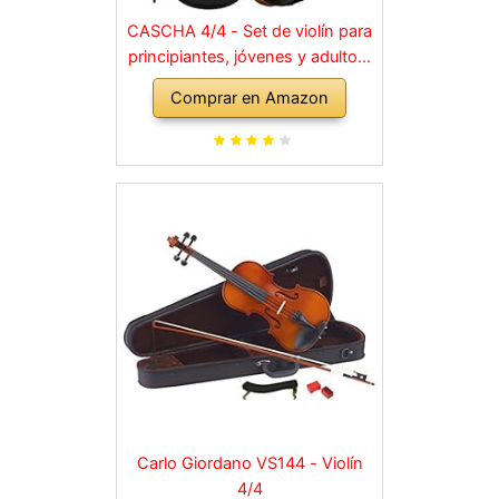
CASCHA 4/4 - Set de violín para
principiantes, jóvenes y adultos,
violín macizo con arco, colofonia,
Comprar en Amazon
cuerdas de repuesto, soporte
para hombro, maletín, abeto
natural
Carlo Giordano VS144 - Violín
4/4