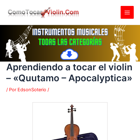
Ir
al
contenido
Aprendiendo a tocar el violin
– «Quutamo – Apocalyptica»
/ Por
EdsonSoterio
/