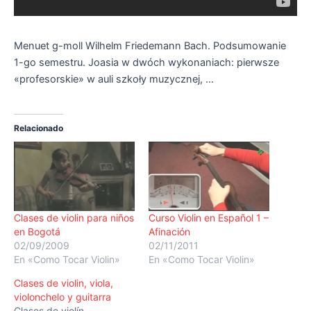
Menuet g-moll Wilhelm Friedemann Bach. Podsumowanie
1-go semestru. Joasia w dwóch wykonaniach: pierwsze
«profesorskie» w auli szkoły muzycznej, …
Relacionado
Clases de violin para niños
Curso Violin en Español 1 –
en Bogotá
Afinación
02/09/2009
02/11/2011
En «Como Tocar Violin»
En «Como Tocar Violin»
Clases de violin, viola,
violonchelo y guitarra
Clases de violín