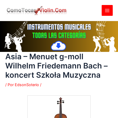
Ir
al
contenido
Asia – Menuet g-moll
Wilhelm Friedemann Bach –
koncert Szkoła Muzyczna
/ Por
EdsonSoterio
/