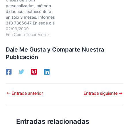
personalizadas, método
didáctico, lectoescritura
en solo 3 meses. Informes
310 7865647 En sede o a
domicilio. Long long ago
02/09/2009
variation spicatto
En «Como Tocar Violin»
Dale Me Gusta y Comparte Nuestra
Publicación
←
Entrada anterior
Entrada siguiente
→
Entradas relacionadas