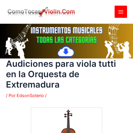
Ir
al
contenido
Audiciones para viola tutti
en la Orquesta de
Extremadura
/ Por
EdsonSoterio
/