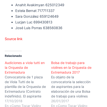
Anahit Avakimyan 625012349
Estela Bernat 717711337
Sara González 659124649
Lucjan Luc 699430813
José Luis Porras 638560836
Source link
Relacionado
Audiciones a viola tutti en
Bolsa de trabajo para
la Orquesta de
violines en la Orquesta de
Extremadura
Extremadura 2017
Convocatoria de 1 plaza
Es objeto de la
de Viola Tutti de la
convocatoria la selección
plantilla de la Orquesta de
de aspirantes para la
Extremadura (Contrato
elaboración de una Bolsa
indefinido). El aspirante
de trabajo para violines
que supere las audiciones
17/10/2018
tutti. Los aspirantes que
26/01/2017
2018 de viola tutti a la que
En «Como Tocar Violin»
pasarán a integrar la Bolsa
En «Como Tocar Violin»