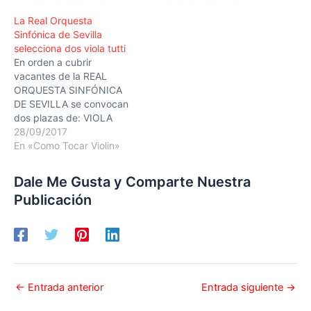
se refieren la siguiente
de Empleo no ostentarán
La Real Orquesta
convocatoria, será
derecho subjetivo alguno
Sinfónica de Sevilla
contratado y llevará a
a la formalización de
selecciona dos viola tutti
cabo las funciones
contratos o
En orden a cubrir
propias de la plaza a la
nombramientos, salvo en
vacantes de la REAL
que acceda,…
los casos en que sea
ORQUESTA SINFÓNICA
preciso,…
DE SEVILLA se convocan
dos plazas de: VIOLA
TUTTI 2 plazas. Cierre de
28/09/2017
inscripción: El plazo de
En «Como Tocar Violin»
inscripción termina a las
23:59 h del domingo 19
Dale Me Gusta y Comparte Nuestra
de noviembre de 2017.
Publicación
Después de recibir la
invitación a participar por
parte de…
←
Entrada anterior
Entrada siguiente
→