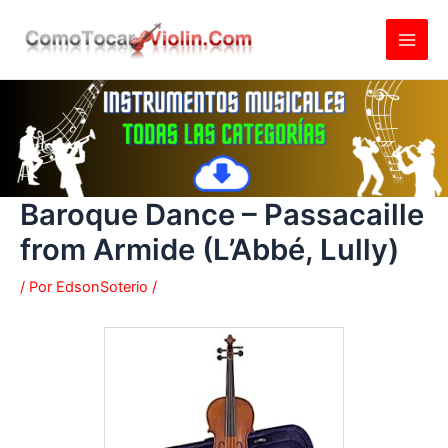
Ir
al
contenido
Baroque Dance – Passacaille
from Armide (L’Abbé, Lully)
/ Por
EdsonSoterio
/