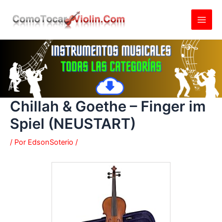
Ir
al
contenido
Chillah & Goethe – Finger im
Spiel (NEUSTART)
/ Por
EdsonSoterio
/