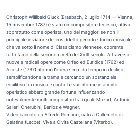
Christoph Willibald Gluck (Erasbach, 2 luglio 1714 — Vienna,
15 novembre 1787) è stato un compositore tedesco, attivo
soprattutto come operista, uno dei maggiori se non il
principale iniziatore del cosiddetto periodo storico musicale
che va sotto il nome di Classicismo viennese, coprente
tutto l’arco della seconda metà del XVIII secolo. Attraverso
nuove e radicali opere come Orfeo ed Euridice (1762) ed
Alceste (1767) riformò l’opera seria ,da tempo in declino,
semplificandone la trama e cercando un sostanziale
equilibrio tra musica e canto.Le sue riforme in ambito
operistico ebbero grande fortuna influenzando
notevolmente molti compositori tra i quali: Mozart, Antonio
Salieri, Cherubini, Berlioz e Wagner.
Video caricato da Alfredo Romano, nato a Collemeto di
Galatina (Lecce). Vive a Civita Castellana (Viterbo).