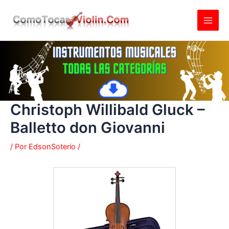
Ir
al
contenido
Christoph Willibald Gluck –
Balletto don Giovanni
/ Por
EdsonSoterio
/