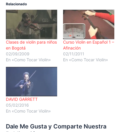
Relacionado
Clases de violin para niños
Curso Violin en Español 1 –
en Bogotá
Afinación
02/09/2009
02/11/2011
En «Como Tocar Violin»
En «Como Tocar Violin»
DAVID GARRETT
05/02/2016
En «Como Tocar Violin»
Dale Me Gusta y Comparte Nuestra