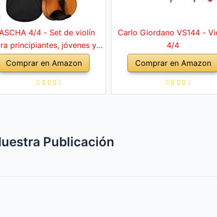
ASCHA 4/4 - Set de violín
Carlo Giordano VS144 - Vi
ra principiantes, jóvenes y
4/4
ltos, violín macizo con arco,
Comprar en Amazon
Comprar en Amazon
ofonia, cuerdas de repuesto,
orte para hombro, maletín,
abeto natural
uestra Publicación