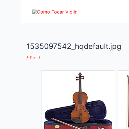
Ir
al
contenido
1535097542_hqdefault.jpg
/ Por
/