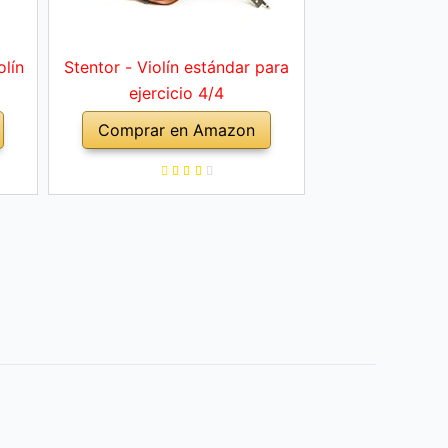
olín
Stentor - Violín estándar para
ejercicio 4/4
Comprar en Amazon