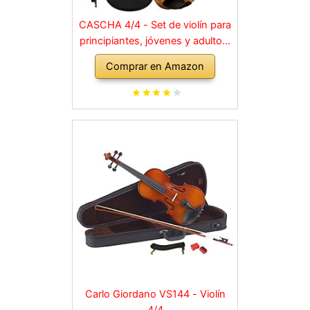
CASCHA 4/4 - Set de violín para
principiantes, jóvenes y adultos,
violín macizo con arco, colofonia,
Comprar en Amazon
cuerdas de repuesto, soporte
para hombro, maletín, abeto
natural
Carlo Giordano VS144 - Violín
4/4