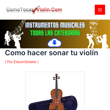
Ir
al
contenido
Como hacer sonar tu violín
/ Por
EdsonSoterio
/