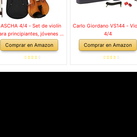
ASCHA 4/4 - Set de violín
Carlo Giordano VS144 - Vio
ara principiantes, jóvenes y
4/4
adultos, violín macizo con
Comprar en Amazon
Comprar en Amazon
rco, colofonia, cuerdas de
repuesto, soporte para
mbro, maletín, abeto natural