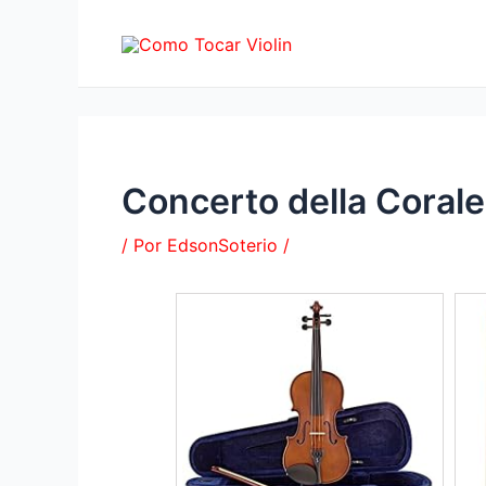
Ir
al
contenido
Concerto della Corale
/ Por
EdsonSoterio
/