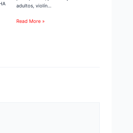
HA
adultos, violín…
Read More »