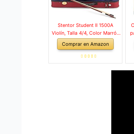
Stentor Student II 1500A
C
Violín, Talla 4/4, Color Marrón
p
Rojo
Comprar en Amazon
a
ho