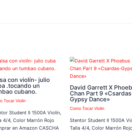
sa con violín- julio
ba .tocando un
David Garrett X Phoe
mbao cubano.
Chan Part 9 «Csardas
Gypsy Dance»
 Tocar Violin
Como Tocar Violin
tor Student II 1500A Violín,
la 4/4, Color Marrón Rojo
Stentor Student II 1500A Vio
prar en Amazon CASCHA
Talla 4/4, Color Marrón Roj