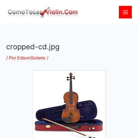
Ir
al
contenido
cropped-cd.jpg
/ Por
EdsonSoterio
/