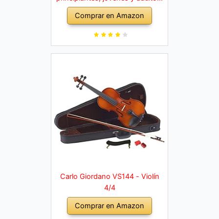
violín macizo con arco, colofonia,
Comprar en Amazon
cuerdas de repuesto, soporte
para hombro, maletín, abeto
natural
Carlo Giordano VS144 - Violín
4/4
Comprar en Amazon