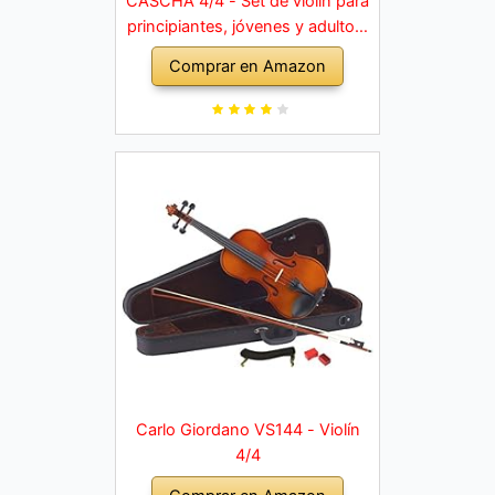
CASCHA 4/4 - Set de violín para
principiantes, jóvenes y adultos,
violín macizo con arco, colofonia,
Comprar en Amazon
cuerdas de repuesto, soporte
para hombro, maletín, abeto
natural
Carlo Giordano VS144 - Violín
4/4