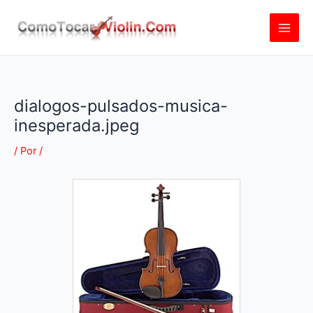
Ir
al
contenido
dialogos-pulsados-musica-
inesperada.jpeg
/ Por
/