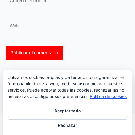
electrónico*
Web
This site uses Akismet to reduce spam.
Learn how your
Utilizamos cookies propias y de terceros para garantizar el
comment data is processed.
funcionamiento de la web, medir su uso y mejorar nuestros
servicios. Puede aceptar todas las cookies, rechazar las no
necesarias o configurar sus preferencias.
Política de cookies
Aceptar todo
Inicio
|
Política Cookies
|
Política Privacidad
|
Contacto
Rechazar
© 2023 |
ComoTocarViolin.Com