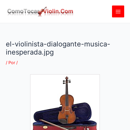
Ir
al
contenido
el-violinista-dialogante-musica-
inesperada.jpg
/ Por
/