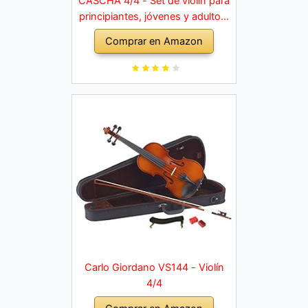
CASCHA 4/4 - Set de violín para
principiantes, jóvenes y adultos,
violín macizo con arco, colofonia,
Comprar en Amazon
cuerdas de repuesto, soporte
para hombro, maletín, abeto
natural
Carlo Giordano VS144 - Violín
4/4