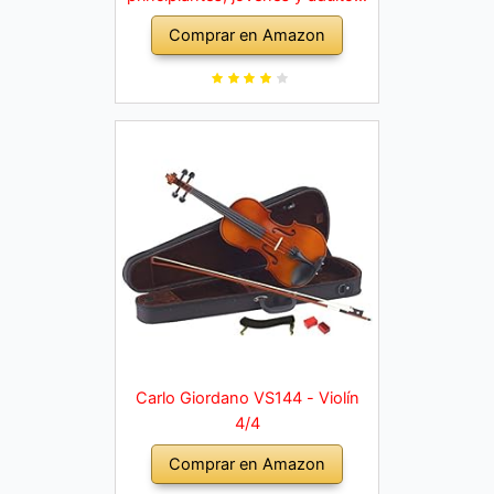
violín macizo con arco, colofonia,
Comprar en Amazon
cuerdas de repuesto, soporte
para hombro, maletín, abeto
natural
Carlo Giordano VS144 - Violín
4/4
Comprar en Amazon