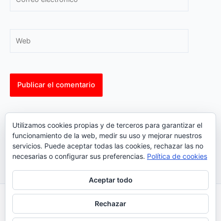
electrónico*
Web
This site uses Akismet to reduce spam.
Learn how your
Utilizamos cookies propias y de terceros para garantizar el
comment data is processed.
funcionamiento de la web, medir su uso y mejorar nuestros
servicios. Puede aceptar todas las cookies, rechazar las no
necesarias o configurar sus preferencias.
Política de cookies
Aceptar todo
Inicio
|
Política Cookies
|
Política Privacidad
|
Contacto
Rechazar
© 2023 |
ComoTocarViolin.Com