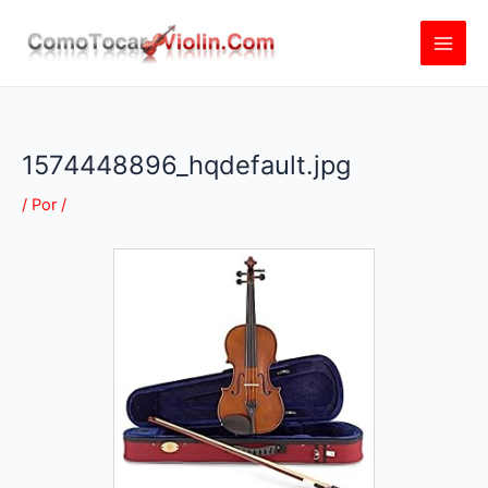
Ir
al
contenido
1574448896_hqdefault.jpg
/ Por
/