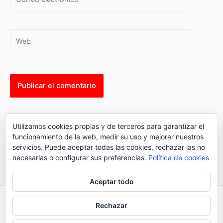
electrónico*
Web
This site uses Akismet to reduce spam.
Learn how your
Utilizamos cookies propias y de terceros para garantizar el
comment data is processed.
funcionamiento de la web, medir su uso y mejorar nuestros
servicios. Puede aceptar todas las cookies, rechazar las no
necesarias o configurar sus preferencias.
Política de cookies
Aceptar todo
Inicio
|
Política Cookies
|
Política Privacidad
|
Contacto
Rechazar
© 2023 |
ComoTocarViolin.Com