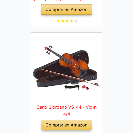
violín macizo con arco, colofonia,
Comprar en Amazon
cuerdas de repuesto, soporte
para hombro, maletín, abeto
natural
Carlo Giordano VS144 - Violín
4/4
Comprar en Amazon