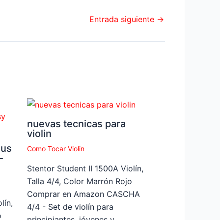
Entrada siguiente
→
nuevas tecnicas para
violin
bus
Como Tocar Violin
-
Stentor Student II 1500A Violín,
Talla 4/4, Color Marrón Rojo
Comprar en Amazon CASCHA
lín,
4/4 - Set de violín para
o
principiantes, jóvenes y