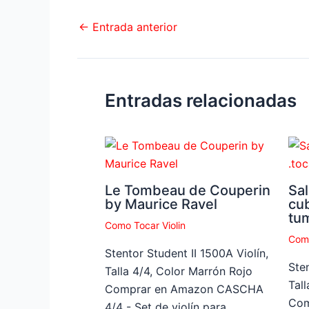
←
Entrada anterior
Entradas relacionadas
Le Tombeau de Couperin
Sal
by Maurice Ravel
cu
tu
Como Tocar Violin
Como
Stentor Student II 1500A Violín,
Sten
Talla 4/4, Color Marrón Rojo
Tal
Comprar en Amazon CASCHA
Com
4/4 - Set de violín para