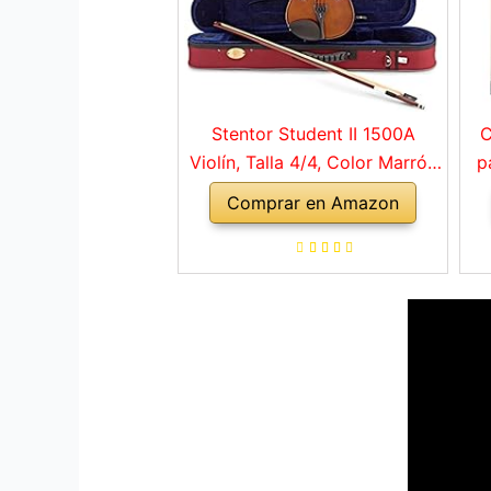
Stentor Student II 1500A
C
Violín, Talla 4/4, Color Marrón
p
Rojo
Comprar en Amazon
a
ho