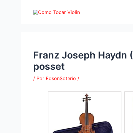
Ir
al
contenido
Franz Joseph Haydn (
posset
/ Por
EdsonSoterio
/