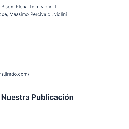
ison, Elena Telò, violini I
ce, Massimo Percivaldi, violini II
ens.jimdo.com/
 Nuestra Publicación