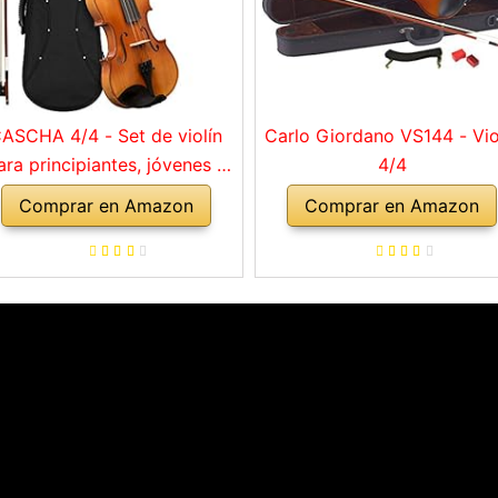
ASCHA 4/4 - Set de violín
Carlo Giordano VS144 - Vio
ara principiantes, jóvenes y
4/4
adultos, violín macizo con
Comprar en Amazon
Comprar en Amazon
rco, colofonia, cuerdas de
repuesto, soporte para
mbro, maletín, abeto natural