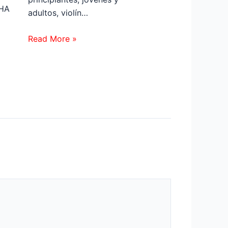
HA
adultos, violín…
Read More »