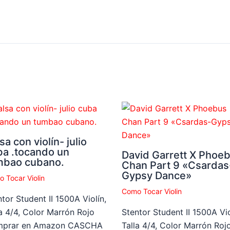
sa con violín- julio
ba .tocando un
David Garrett X Phoe
mbao cubano.
Chan Part 9 «Csardas
Gypsy Dance»
 Tocar Violin
Como Tocar Violin
tor Student II 1500A Violín,
la 4/4, Color Marrón Rojo
Stentor Student II 1500A Vio
prar en Amazon CASCHA
Talla 4/4, Color Marrón Roj