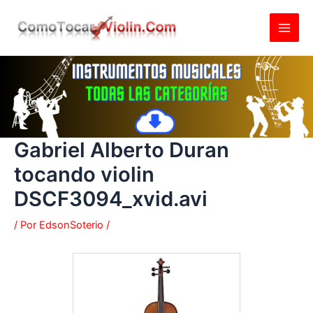
Ir
al
contenido
Gabriel Alberto Duran
tocando violin
DSCF3094_xvid.avi
/ Por
EdsonSoterio
/