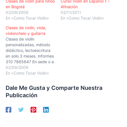
Clases de violin para niños
Curso Violin en Español 1 –
en Bogotá
Afinación
02/09/2009
02/11/2011
En «Como Tocar Violin»
En «Como Tocar Violin»
Clases de violin, viola,
violonchelo y guitarra
Clases de violín
personalizadas, método
didáctico, lectoescritura
en solo 3 meses. Informes
310 7865647 En sede o a
domicilio. Long long ago
02/09/2009
variation spicatto
En «Como Tocar Violin»
Dale Me Gusta y Comparte Nuestra
Publicación