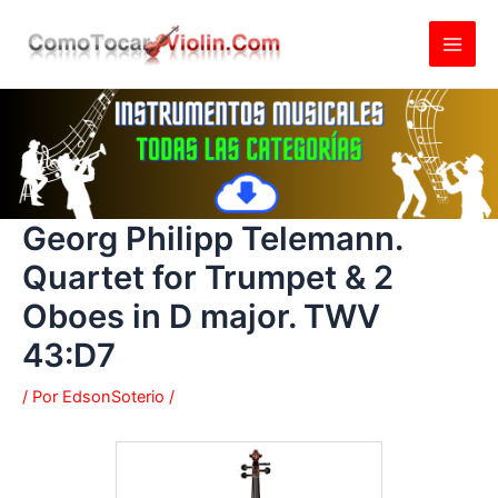
Ir
al
contenido
Georg Philipp Telemann.
Quartet for Trumpet & 2
Oboes in D major. TWV
43:D7
/ Por
EdsonSoterio
/