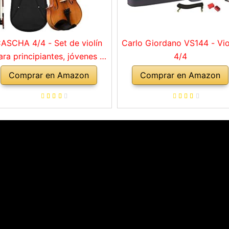
ASCHA 4/4 - Set de violín
Carlo Giordano VS144 - Vio
ara principiantes, jóvenes y
4/4
adultos, violín macizo con
Comprar en Amazon
Comprar en Amazon
rco, colofonia, cuerdas de
repuesto, soporte para
mbro, maletín, abeto natural