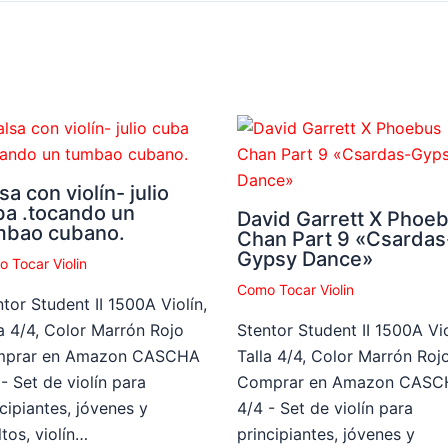
sa con violín- julio
ba .tocando un
David Garrett X Phoe
mbao cubano.
Chan Part 9 «Csardas
Gypsy Dance»
 Tocar Violin
Como Tocar Violin
tor Student II 1500A Violín,
la 4/4, Color Marrón Rojo
Stentor Student II 1500A Vio
prar en Amazon CASCHA
Talla 4/4, Color Marrón Roj
- Set de violín para
Comprar en Amazon CASC
cipiantes, jóvenes y
4/4 - Set de violín para
tos, violín…
principiantes, jóvenes y