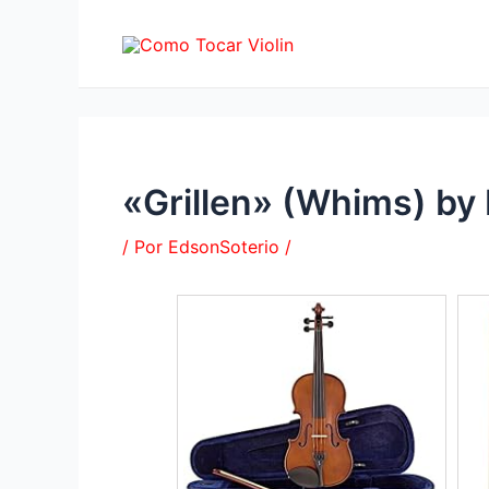
Ir
al
contenido
«Grillen» (Whims) b
/ Por
EdsonSoterio
/