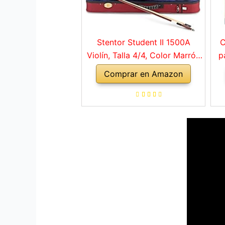
Stentor Student II 1500A
C
Violín, Talla 4/4, Color Marrón
p
Rojo
Comprar en Amazon
a
ho