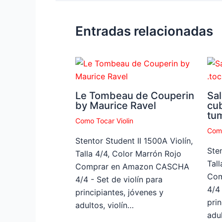
Entradas relacionadas
Le Tombeau de Couperin
Sal
by Maurice Ravel
cu
tu
Como Tocar Violin
Como
Stentor Student II 1500A Violín,
Sten
Talla 4/4, Color Marrón Rojo
Tal
Comprar en Amazon CASCHA
Com
4/4 - Set de violín para
4/4 
principiantes, jóvenes y
prin
adultos, violín…
adul