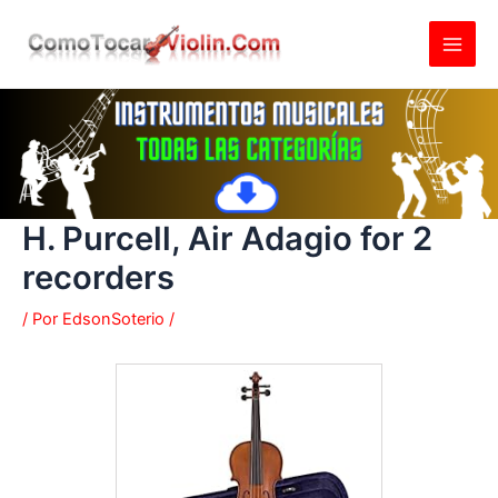
Ir
al
contenido
H. Purcell, Air Adagio for 2
recorders
/ Por
EdsonSoterio
/