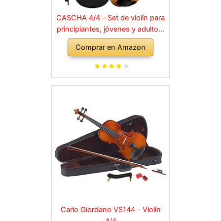
CASCHA 4/4 - Set de violín para
principiantes, jóvenes y adultos,
violín macizo con arco, colofonia,
Comprar en Amazon
cuerdas de repuesto, soporte
para hombro, maletín, abeto
natural
Carlo Giordano VS144 - Violín
4/4