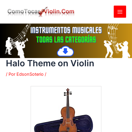
Ir
al
contenido
Halo Theme on Violin
/ Por
EdsonSoterio
/