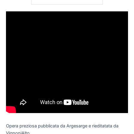
Opera preziosa pubblicata da Argesarge e rieditatata da
VignoniAlto.