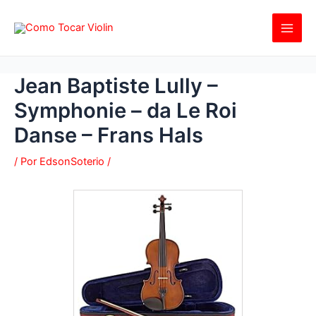
Ir
al
contenido
Jean Baptiste Lully –
Symphonie – da Le Roi
Danse – Frans Hals
/ Por
EdsonSoterio
/