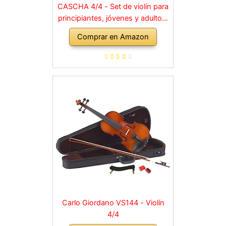
CASCHA 4/4 - Set de violín para
principiantes, jóvenes y adultos,
violín macizo con arco, colofonia,
Comprar en Amazon
cuerdas de repuesto, soporte
para hombro, maletín, abeto
natural
Carlo Giordano VS144 - Violín
4/4