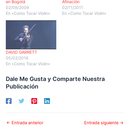
en Bogotá
Afinación
02/09/2009
02/11/2011
En «Como Tocar Violin»
En «Como Tocar Violin»
DAVID GARRETT
05/02/2016
En «Como Tocar Violin»
Dale Me Gusta y Comparte Nuestra
Publicación
←
Entrada anterior
Entrada siguiente
→