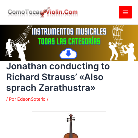
Ir
al
contenido
Jonathan conducting to
Richard Strauss’ «Also
sprach Zarathustra»
/ Por
EdsonSoterio
/