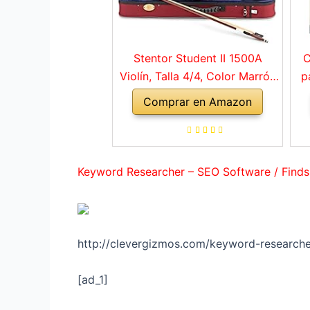
Stentor Student II 1500A
C
Violín, Talla 4/4, Color Marrón
p
Rojo
Comprar en Amazon
a
ho
Keyword Researcher – SEO Software / Finds
http://clevergizmos.com/keyword-researche
[ad_1]