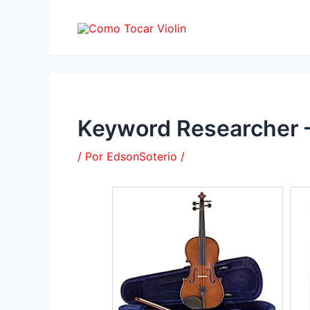
Ir
al
contenido
Keyword Researcher –
/ Por
EdsonSoterio
/