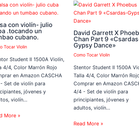
sa con violín- julio
ba .tocando un
David Garrett X Phoe
mbao cubano.
Chan Part 9 «Csardas
Gypsy Dance»
 Tocar Violin
Como Tocar Violin
tor Student II 1500A Violín,
la 4/4, Color Marrón Rojo
Stentor Student II 1500A Vio
prar en Amazon CASCHA
Talla 4/4, Color Marrón Roj
- Set de violín para
Comprar en Amazon CASC
cipiantes, jóvenes y
4/4 - Set de violín para
tos, violín…
principiantes, jóvenes y
adultos, violín…
d More »
Read More »