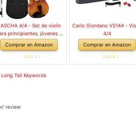
ASCHA 4/4 - Set de violín
Carlo Giordano VS144 - Vio
ara principiantes, jóvenes y
4/4
adultos, violín macizo con
Comprar en Amazon
Comprar en Amazon
rco, colofonia, cuerdas de
repuesto, soporte para
mbro, maletín, abeto natural
 Long Tail Keywords
r/ review