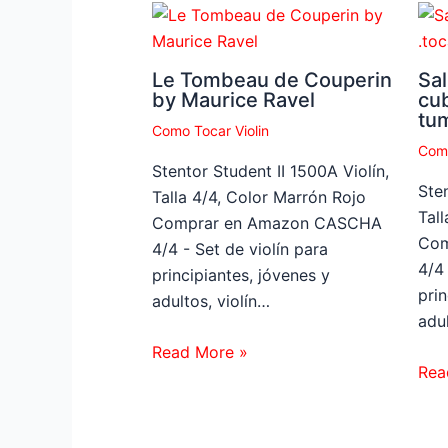
Le Tombeau de Couperin
Sal
by Maurice Ravel
cu
tu
Como Tocar Violin
Como
Stentor Student II 1500A Violín,
Sten
Talla 4/4, Color Marrón Rojo
Tal
Comprar en Amazon CASCHA
Com
4/4 - Set de violín para
4/4 
principiantes, jóvenes y
prin
adultos, violín…
adul
Read More »
Rea