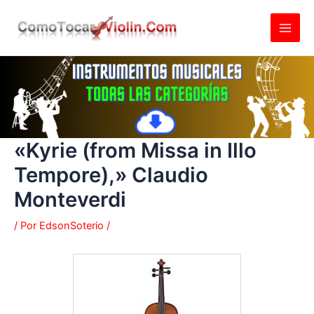
Ir
al
contenido
«Kyrie (from Missa in Illo
Tempore),» Claudio
Monteverdi
/ Por
EdsonSoterio
/