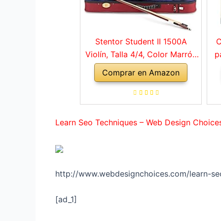
Stentor Student II 1500A
C
Violín, Talla 4/4, Color Marrón
p
Rojo
Comprar en Amazon
a
ho
Learn Seo Techniques – Web Design Choice
http://www.webdesignchoices.com/learn-seo
[ad_1]