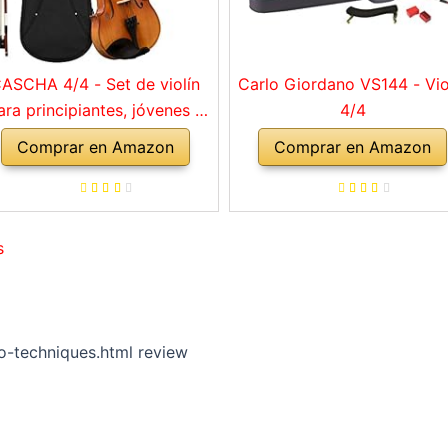
ASCHA 4/4 - Set de violín
Carlo Giordano VS144 - Vio
ara principiantes, jóvenes y
4/4
adultos, violín macizo con
Comprar en Amazon
Comprar en Amazon
rco, colofonia, cuerdas de
repuesto, soporte para
mbro, maletín, abeto natural
s
-techniques.html review