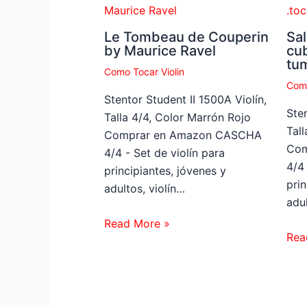
Le Tombeau de Couperin
Sal
by Maurice Ravel
cu
tu
Como Tocar Violin
Como
Stentor Student II 1500A Violín,
Sten
Talla 4/4, Color Marrón Rojo
Tal
Comprar en Amazon CASCHA
Com
4/4 - Set de violín para
4/4 
principiantes, jóvenes y
prin
adultos, violín…
adul
Read More »
Rea