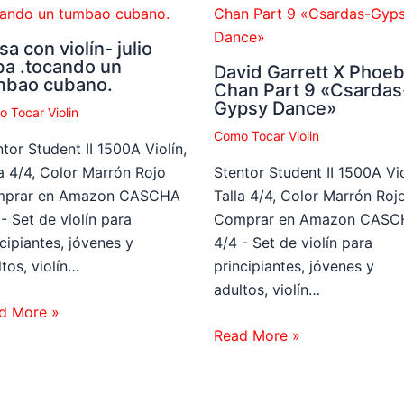
sa con violín- julio
ba .tocando un
David Garrett X Phoe
mbao cubano.
Chan Part 9 «Csardas
Gypsy Dance»
 Tocar Violin
Como Tocar Violin
tor Student II 1500A Violín,
la 4/4, Color Marrón Rojo
Stentor Student II 1500A Vio
prar en Amazon CASCHA
Talla 4/4, Color Marrón Roj
- Set de violín para
Comprar en Amazon CASC
cipiantes, jóvenes y
4/4 - Set de violín para
tos, violín…
principiantes, jóvenes y
adultos, violín…
d More »
Read More »