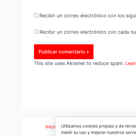
Recibir un correo electrónico con los sig
Recibir un correo electrónico con cada n
This site uses Akismet to reduce spam.
Lear
Utilizamos cookies propias y de terce
Inicio
|
Política Cookies
|
Política Priva
medir su uso y mejorar nuestros servi
© 2023 |
ComoTocarViolin