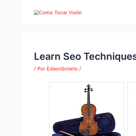
Ir
al
contenido
Learn Seo Technique
/ Por
EdsonSoterio
/