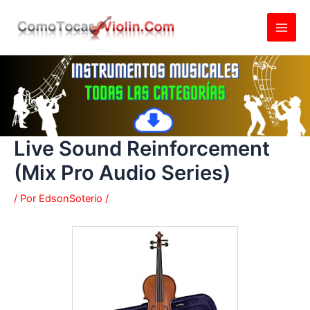
Ir
al
contenido
Live Sound Reinforcement
(Mix Pro Audio Series)
/ Por
EdsonSoterio
/