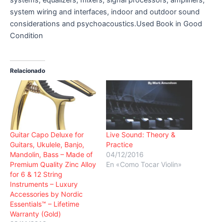
systems, equalizers, mixers, signal processors, amplifiers,
system wiring and interfaces, indoor and outdoor sound
considerations and psychoacoustics.Used Book in Good
Condition
Relacionado
Guitar Capo Deluxe for
Live Sound: Theory &
Guitars, Ukulele, Banjo,
Practice
Mandolin, Bass – Made of
04/12/2016
Premium Quality Zinc Alloy
En «Como Tocar Violin»
for 6 & 12 String
Instruments – Luxury
Accessories by Nordic
Essentials™ – Lifetime
Warranty (Gold)