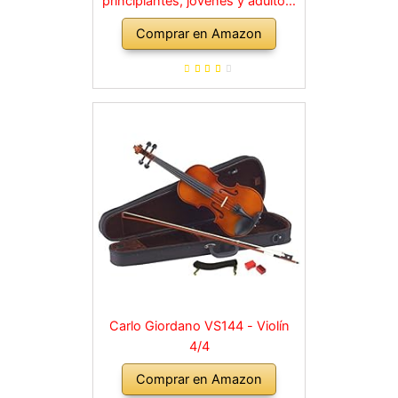
principiantes, jóvenes y adultos,
violín macizo con arco, colofonia,
Comprar en Amazon
cuerdas de repuesto, soporte
para hombro, maletín, abeto
natural
Carlo Giordano VS144 - Violín
4/4
Comprar en Amazon