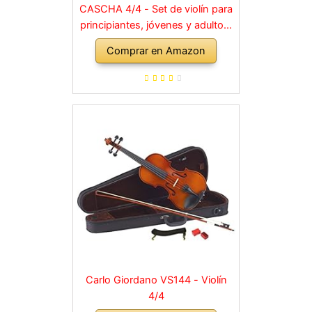
CASCHA 4/4 - Set de violín para
principiantes, jóvenes y adultos,
violín macizo con arco, colofonia,
Comprar en Amazon
cuerdas de repuesto, soporte
para hombro, maletín, abeto
natural
Carlo Giordano VS144 - Violín
4/4