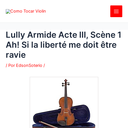
Ir
al
contenido
Lully Armide Acte III, Scène 1
Ah! Si la liberté me doit être
ravie
/ Por
EdsonSoterio
/