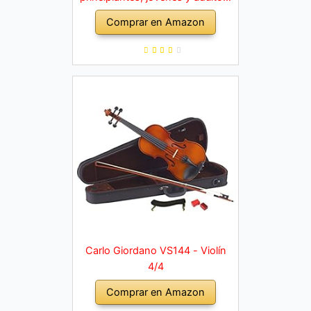
violín macizo con arco, colofonia,
Comprar en Amazon
cuerdas de repuesto, soporte
para hombro, maletín, abeto
natural
Carlo Giordano VS144 - Violín
4/4
Comprar en Amazon