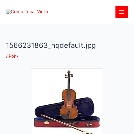
Ir
al
contenido
1566231863_hqdefault.jpg
/ Por
/