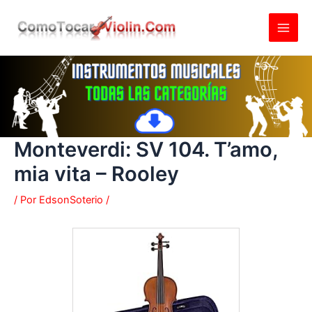
Ir
al
contenido
Monteverdi: SV 104. T’amo,
mia vita – Rooley
/ Por
EdsonSoterio
/