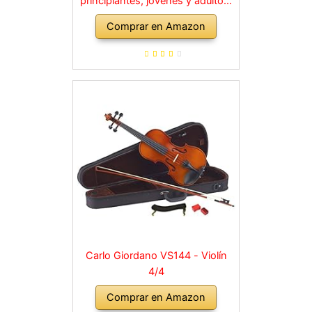
principiantes, jóvenes y adultos,
violín macizo con arco, colofonia,
Comprar en Amazon
cuerdas de repuesto, soporte
para hombro, maletín, abeto
natural
Carlo Giordano VS144 - Violín
4/4
Comprar en Amazon