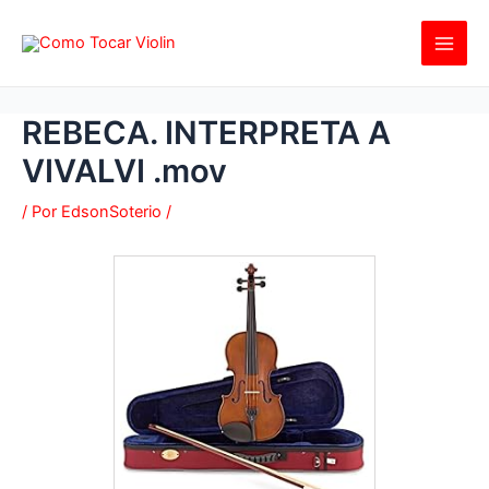
Ir
al
contenido
REBECA. INTERPRETA A
VIVALVI .mov
/ Por
EdsonSoterio
/