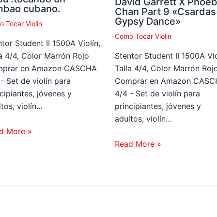
David Garrett X Phoe
mbao cubano.
Chan Part 9 «Csardas
Gypsy Dance»
 Tocar Violin
Como Tocar Violin
tor Student II 1500A Violín,
la 4/4, Color Marrón Rojo
Stentor Student II 1500A Vio
prar en Amazon CASCHA
Talla 4/4, Color Marrón Roj
- Set de violín para
Comprar en Amazon CASC
cipiantes, jóvenes y
4/4 - Set de violín para
tos, violín…
principiantes, jóvenes y
adultos, violín…
d More »
Read More »