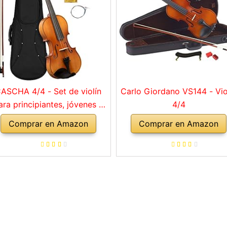
ASCHA 4/4 - Set de violín
Carlo Giordano VS144 - Vio
ara principiantes, jóvenes y
4/4
adultos, violín macizo con
Comprar en Amazon
Comprar en Amazon
rco, colofonia, cuerdas de
repuesto, soporte para
mbro, maletín, abeto natural