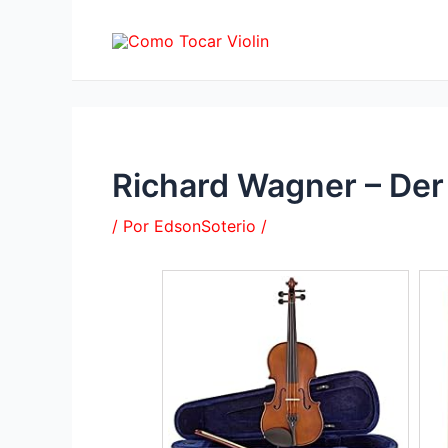
Ir
al
contenido
Richard Wagner – Der
/ Por
EdsonSoterio
/