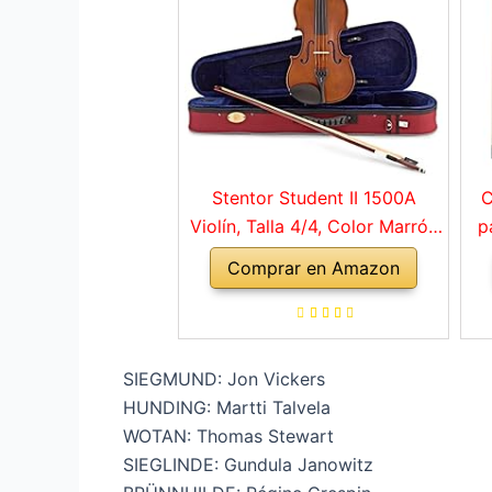
Stentor Student II 1500A
C
Violín, Talla 4/4, Color Marrón
p
Rojo
Comprar en Amazon
a
ho
SIEGMUND: Jon Vickers
HUNDING: Martti Talvela
WOTAN: Thomas Stewart
SIEGLINDE: Gundula Janowitz