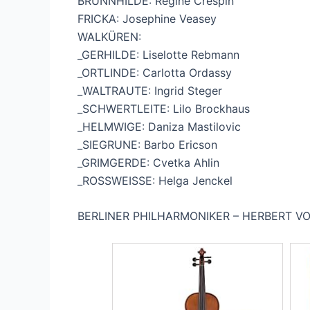
BRÜNNHILDE: Régine Crespin
FRICKA: Josephine Veasey
WALKÜREN:
_GERHILDE: Liselotte Rebmann
_ORTLINDE: Carlotta Ordassy
_WALTRAUTE: Ingrid Steger
_SCHWERTLEITE: Lilo Brockhaus
_HELMWIGE: Daniza Mastilovic
_SIEGRUNE: Barbo Ericson
_GRIMGERDE: Cvetka Ahlin
_ROSSWEISSE: Helga Jenckel
BERLINER PHILHARMONIKER – HERBERT V