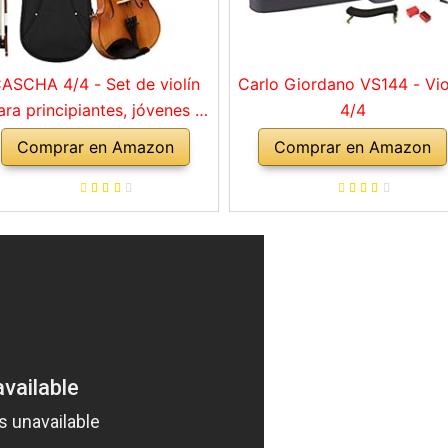
ASCHA 4/4 - Set de violín
Carlo Giordano VS144 - Vio
ara principiantes, jóvenes y
4/4
adultos, violín macizo con
Comprar en Amazon
Comprar en Amazon
rco, colofonia, cuerdas de
repuesto, soporte para
mbro, maletín, abeto natural