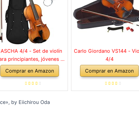
ASCHA 4/4 - Set de violín
Carlo Giordano VS144 - Vio
ara principiantes, jóvenes y
4/4
adultos, violín macizo con
Comprar en Amazon
Comprar en Amazon
rco, colofonia, cuerdas de
repuesto, soporte para
mbro, maletín, abeto natural
ce», by Eiichirou Oda