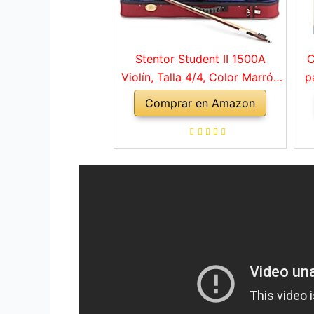
Stentor Student II 1500A
C
Violín, Talla 4/4, Color Marrón
p
Rojo
Comprar en Amazon
a
ho