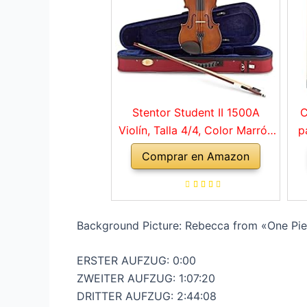
Stentor Student II 1500A
C
Violín, Talla 4/4, Color Marrón
p
Rojo
Comprar en Amazon
a
ho
Background Picture: Rebecca from «One Pie
ERSTER AUFZUG: 0:00
ZWEITER AUFZUG: 1:07:20
DRITTER AUFZUG: 2:44:08