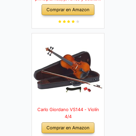
violín macizo con arco, colofonia,
Comprar en Amazon
cuerdas de repuesto, soporte
para hombro, maletín, abeto
natural
Carlo Giordano VS144 - Violín
4/4
Comprar en Amazon