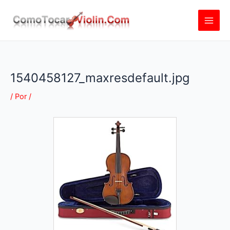
Ir
al
contenido
1540458127_maxresdefault.jpg
/ Por
/