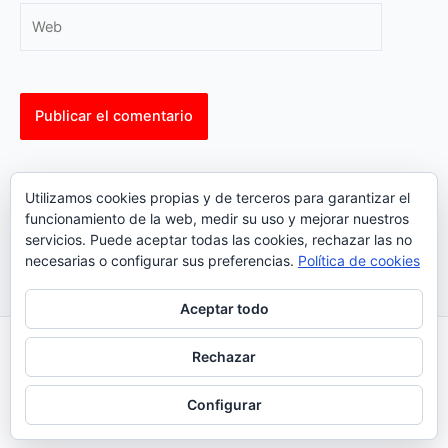
Web
This site uses Akismet to reduce spam.
Learn how your
Utilizamos cookies propias y de terceros para garantizar el
comment data is processed.
funcionamiento de la web, medir su uso y mejorar nuestros
servicios. Puede aceptar todas las cookies, rechazar las no
necesarias o configurar sus preferencias.
Política de cookies
Aceptar todo
Inicio
|
Política Cookies
|
Política Privacidad
|
Contacto
Rechazar
© 2023 |
ComoTocarViolin.Com
Configurar