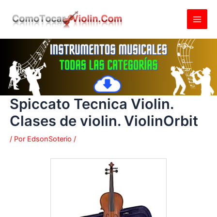
Ir
al
contenido
Spiccato Tecnica Violin.
Clases de violin. ViolinOrbit
/ Por
EdsonSoterio
/