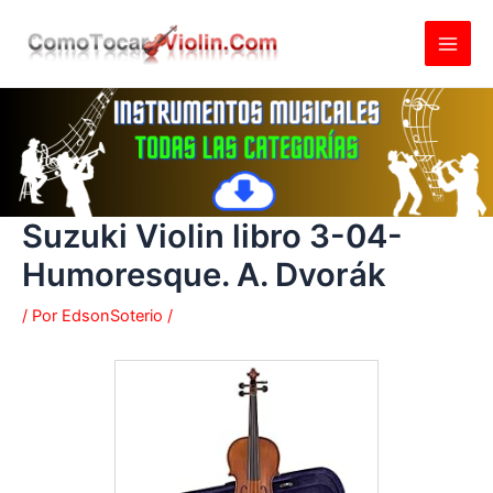
Ir
al
contenido
Suzuki Violin libro 3-04-
Humoresque. A. Dvorák
/ Por
EdsonSoterio
/