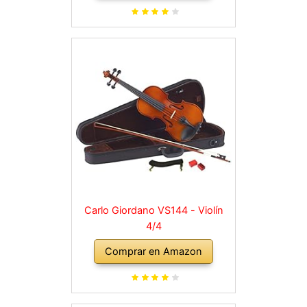
para hombro, maletín, abeto
natural
Carlo Giordano VS144 - Violín
4/4
Comprar en Amazon