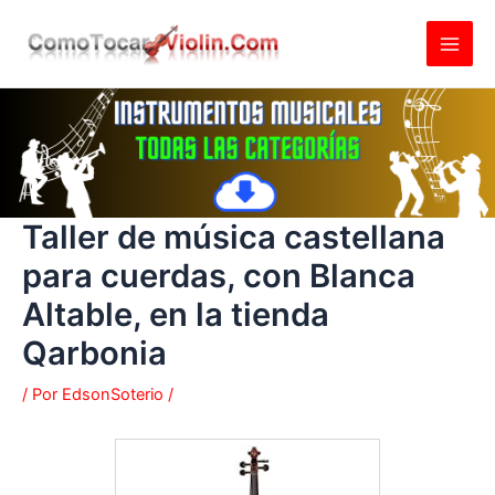
Ir
al
contenido
Taller de música castellana
para cuerdas, con Blanca
Altable, en la tienda
Qarbonia
/ Por
EdsonSoterio
/