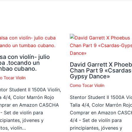
sa con violín- julio
ba .tocando un
David Garrett X Phoe
mbao cubano.
Chan Part 9 «Csardas
Gypsy Dance»
 Tocar Violin
Como Tocar Violin
tor Student II 1500A Violín,
la 4/4, Color Marrón Rojo
Stentor Student II 1500A Vio
prar en Amazon CASCHA
Talla 4/4, Color Marrón Roj
- Set de violín para
Comprar en Amazon CASC
cipiantes, jóvenes y
4/4 - Set de violín para
tos, violín…
principiantes, jóvenes y