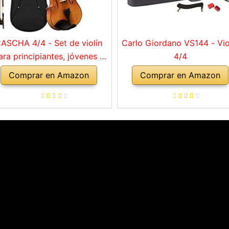
ASCHA 4/4 - Set de violín
Carlo Giordano VS144 - Vio
ara principiantes, jóvenes y
4/4
adultos, violín macizo con
Comprar en Amazon
Comprar en Amazon
rco, colofonia, cuerdas de
repuesto, soporte para
mbro, maletín, abeto natural