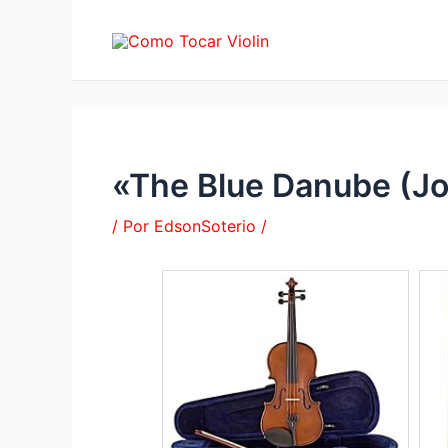
Ir
al
contenido
«The Blue Danube (Jo
/ Por
EdsonSoterio
/