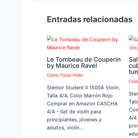
Entradas relacionadas
Le Tombeau de Couperin
Sal
by Maurice Ravel
cu
tu
Como Tocar Violin
Como
Stentor Student II 1500A Violín,
Sten
Talla 4/4, Color Marrón Rojo
Tal
Comprar en Amazon CASCHA
Com
4/4 - Set de violín para
4/4 
principiantes, jóvenes y
prin
adultos, violín…
adul