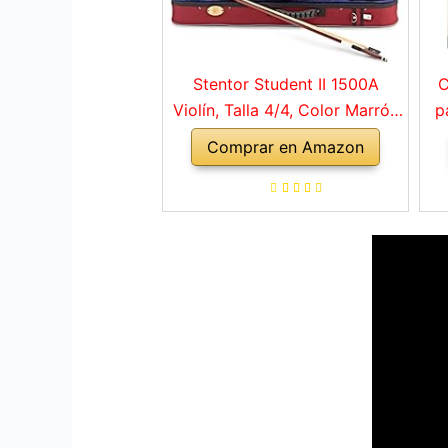
Stentor Student II 1500A
C
Violín, Talla 4/4, Color Marrón
p
Rojo
Comprar en Amazon
a
ho