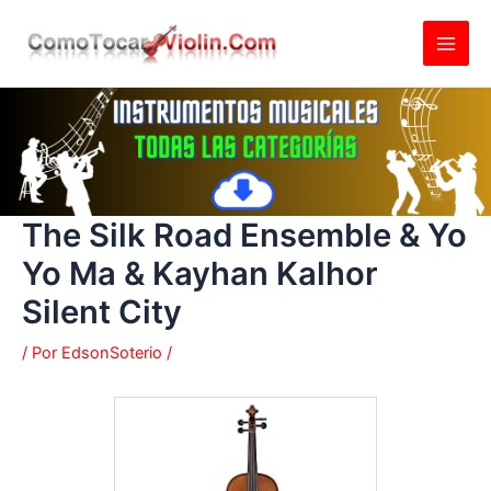
Ir
al
contenido
The Silk Road Ensemble & Yo
Yo Ma & Kayhan Kalhor
Silent City
/ Por
EdsonSoterio
/