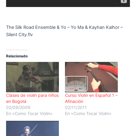
The Silk Road Ensemble & Yo – Yo Ma & Kayhan Kalhor –
Silent City.flv
Relacionado
Clases de violin para niños
Curso Violin en Español 1 –
en Bogotá
Afinación
02/09/2009
02/11/2011
En «Como Tocar Violin»
En «Como Tocar Violin»