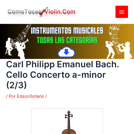
Ir
al
contenido
Carl Philipp Emanuel Bach.
Cello Concerto a-minor
(2/3)
/ Por
EdsonSoterio
/