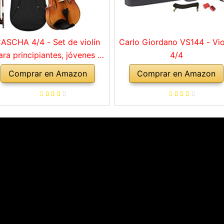
ASCHA 4/4 - Set de violín
Carlo Giordano VS144 - Vio
ara principiantes, jóvenes y
4/4
adultos, violín macizo con
Comprar en Amazon
Comprar en Amazon
rco, colofonia, cuerdas de
repuesto, soporte para
mbro, maletín, abeto natural