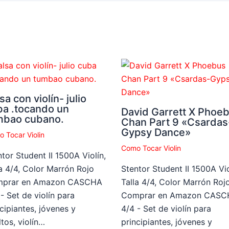
sa con violín- julio
ba .tocando un
David Garrett X Phoe
mbao cubano.
Chan Part 9 «Csardas
Gypsy Dance»
 Tocar Violin
Como Tocar Violin
tor Student II 1500A Violín,
la 4/4, Color Marrón Rojo
Stentor Student II 1500A Vio
prar en Amazon CASCHA
Talla 4/4, Color Marrón Roj
- Set de violín para
Comprar en Amazon CASC
cipiantes, jóvenes y
4/4 - Set de violín para
tos, violín…
principiantes, jóvenes y