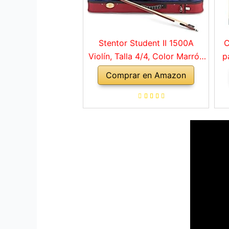
Stentor Student II 1500A
C
Violín, Talla 4/4, Color Marrón
p
Rojo
Comprar en Amazon
a
ho