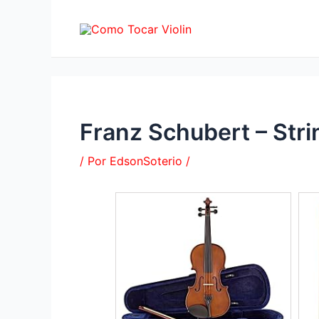
Ir
al
contenido
Franz Schubert – Stri
/ Por
EdsonSoterio
/