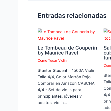
Entradas relacionadas
Le Tombeau de Couperin
Sal
by Maurice Ravel
cu
tu
Como Tocar Violin
Como
Stentor Student II 1500A Violín,
Sten
Talla 4/4, Color Marrón Rojo
Tal
Comprar en Amazon CASCHA
Com
4/4 - Set de violín para
4/4 
principiantes, jóvenes y
prin
adultos, violín…
adul