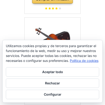
cuerdas de repuesto, soporte
para hombro, maletín, abeto
natural
Utilizamos cookies propias y de terceros para garantizar el
funcionamiento de la web, medir su uso y mejorar nuestros
servicios. Puede aceptar todas las cookies, rechazar las no
necesarias o configurar sus preferencias.
Política de cookies
Aceptar todo
Carlo Giordano VS144 - Violín
4/4
Rechazar
Comprar en Amazon
Configurar