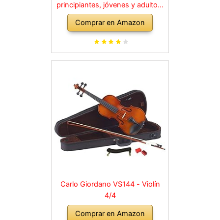
principiantes, jóvenes y adultos,
violín macizo con arco, colofonia,
Comprar en Amazon
cuerdas de repuesto, soporte
para hombro, maletín, abeto
natural
Carlo Giordano VS144 - Violín
4/4
Comprar en Amazon