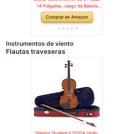
14 Pulgadas, Juego de Batería
para Niños con Trono, Platillo,
Comprar en Amazon
Pedal y Baquetas, Cielo Azul
EDS-180SB
Instrumentos de viento
Flautas traveseras
Stentor Student II 1500A Violín,