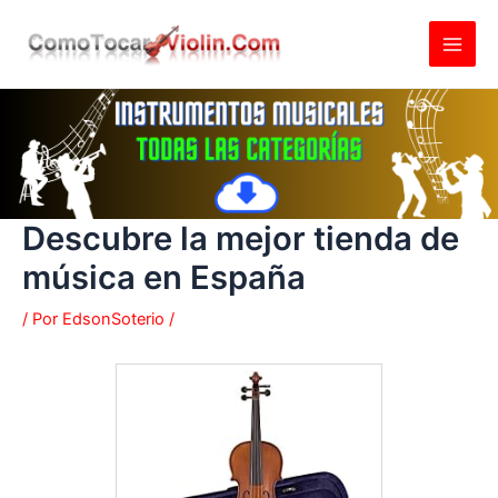
Ir
al
contenido
Descubre la mejor tienda de
música en España
/ Por
EdsonSoterio
/