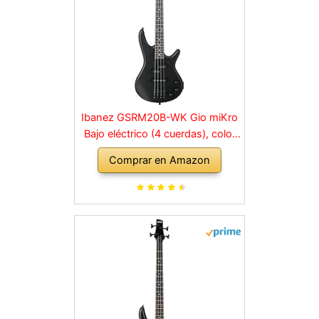
Ibanez GSRM20B-WK Gio miKro
Bajo eléctrico (4 cuerdas), color
negro
Comprar en Amazon