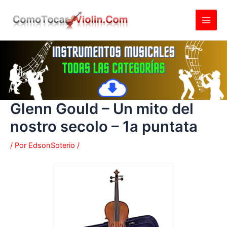
Ir
al
contenido
Glenn Gould – Un mito del
nostro secolo – 1a puntata
/ Por
EdsonSoterio
/