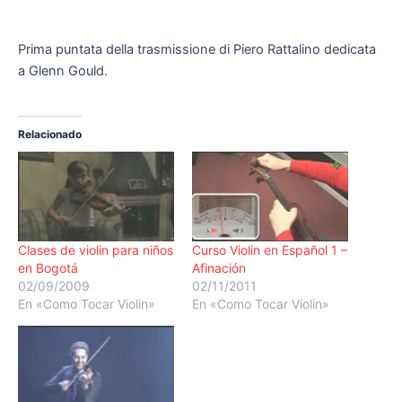
Prima puntata della trasmissione di Piero Rattalino dedicata
a Glenn Gould.
Relacionado
Clases de violin para niños
Curso Violin en Español 1 –
en Bogotá
Afinación
02/09/2009
02/11/2011
En «Como Tocar Violin»
En «Como Tocar Violin»