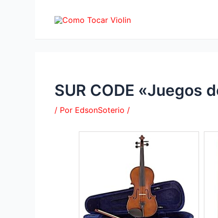
Ir
al
contenido
SUR CODE «Juegos de 
/ Por
EdsonSoterio
/