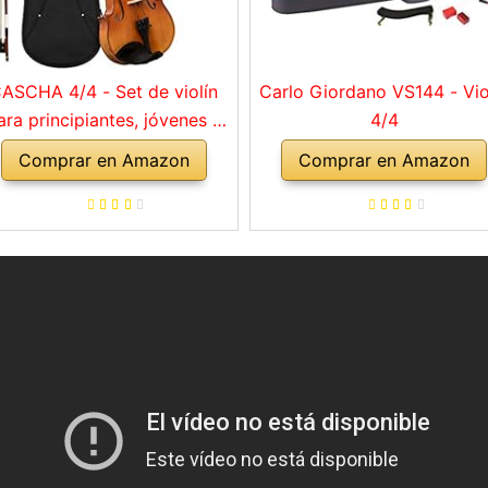
ASCHA 4/4 - Set de violín
Carlo Giordano VS144 - Vio
ara principiantes, jóvenes y
4/4
adultos, violín macizo con
Comprar en Amazon
Comprar en Amazon
rco, colofonia, cuerdas de
repuesto, soporte para
mbro, maletín, abeto natural