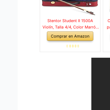
Stentor Student II 1500A
C
Violín, Talla 4/4, Color Marrón
p
Rojo
Comprar en Amazon
a
ho