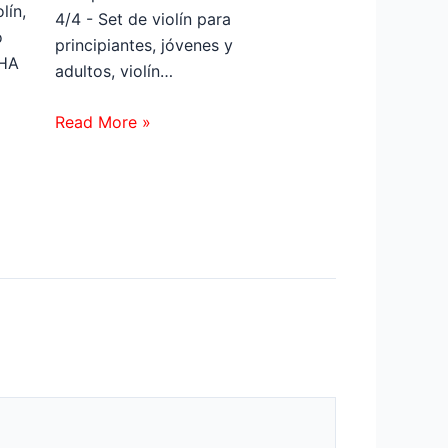
lín,
4/4 - Set de violín para
o
principiantes, jóvenes y
HA
adultos, violín…
Read More »