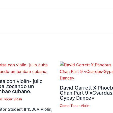
sa con violín- julio
ba .tocando un
David Garrett X Phoe
mbao cubano.
Chan Part 9 «Csardas
Gypsy Dance»
 Tocar Violin
Como Tocar Violin
tor Student II 1500A Violín,