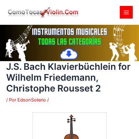
Ir
al
contenido
J.S. Bach Klavierbüchlein for
Wilhelm Friedemann,
Christophe Rousset 2
/ Por
EdsonSoterio
/