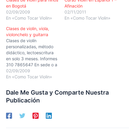
en Bogotá
Afinación
02/09/2009
02/11/2011
En «Como Tocar Violin»
En «Como Tocar Violin»
Clases de violin, viola,
violonchelo y guitarra
Clases de violín
personalizadas, método
didáctico, lectoescritura
en solo 3 meses. Informes
310 7865647 En sede o a
domicilio. Long long ago
02/09/2009
variation spicatto
En «Como Tocar Violin»
Dale Me Gusta y Comparte Nuestra
Publicación